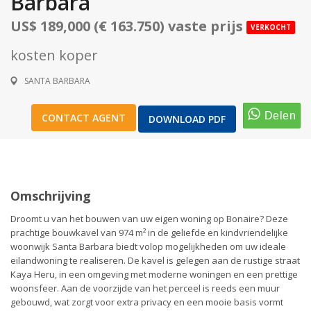
Barbara
US$ 189,000 (€ 163.750) vaste prijs
VERKOCHT
kosten koper
1
/
14
SANTA BARBARA
CONTACT AGENT
DOWNLOAD PDF
Omschrijving
Droomt u van het bouwen van uw eigen woning op Bonaire? Deze
prachtige bouwkavel van 974 m² in de geliefde en kindvriendelijke
woonwijk Santa Barbara biedt volop mogelijkheden om uw ideale
eilandwoning te realiseren. De kavel is gelegen aan de rustige straat
Kaya Heru, in een omgeving met moderne woningen en een prettige
woonsfeer. Aan de voorzijde van het perceel is reeds een muur
gebouwd, wat zorgt voor extra privacy en een mooie basis vormt