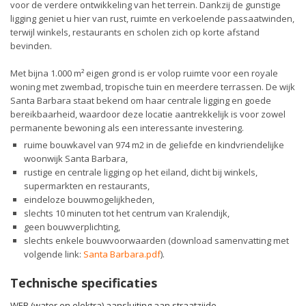
voor de verdere ontwikkeling van het terrein. Dankzij de gunstige
ligging geniet u hier van rust, ruimte en verkoelende passaatwinden,
terwijl winkels, restaurants en scholen zich op korte afstand
bevinden.
Met bijna 1.000 m² eigen grond is er volop ruimte voor een royale
woning met zwembad, tropische tuin en meerdere terrassen. De wijk
Santa Barbara staat bekend om haar centrale ligging en goede
bereikbaarheid, waardoor deze locatie aantrekkelijk is voor zowel
permanente bewoning als een interessante investering.
ruime bouwkavel van 974 m2 in de geliefde en kindvriendelijke
woonwijk Santa Barbara,
rustige en centrale ligging op het eiland, dicht bij winkels,
supermarkten en restaurants,
eindeloze bouwmogelijkheden,
slechts 10 minuten tot het centrum van Kralendijk,
geen bouwverplichting,
slechts enkele bouwvoorwaarden (download samenvatting met
volgende link:
Santa Barbara.pdf
).
Technische specificaties
WEB (water en elektra) aansluiting aan straatzijde.