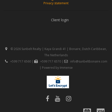
Privacy statement
Client login
© 2026 Sunbelt Realty | Kaya Grandi 41 | Bonaire, Dutch Caribbean,
The Netherlands
+599 717 6560
|
+599 717 6570
|
info@sunbeltbonaire.com
| Powered by
Immense