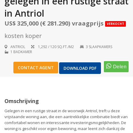
gelegen in een rustige straat
in Antriol
US$ 325,000 (€ 281.290) vraagprijs
VERKOCHT
1
/
23
kosten koper
ANTRIOL
1,292 / 120 SQ.FT./M2
3 SLAAPKAMERS
1 BADKAMER
CONTACT AGENT
DOWNLOAD PDF
Omschrijving
Gelegen in een rustige straat in de woonwijk Antriol, treft u deze
vrijstaande woning aan, die een aantrekkelijke combinatie biedt van
comfortabel wonen en interessante investeringsmogelijkheden. De
woning is geschikt voor eigen bewoning, maar leent zich dankzij de