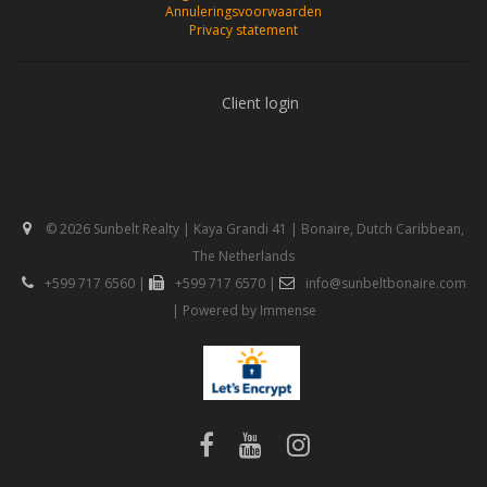
Annuleringsvoorwaarden
Privacy statement
Client login
© 2026 Sunbelt Realty | Kaya Grandi 41 | Bonaire, Dutch Caribbean,
The Netherlands
+599 717 6560
|
+599 717 6570
|
info@sunbeltbonaire.com
| Powered by
Immense