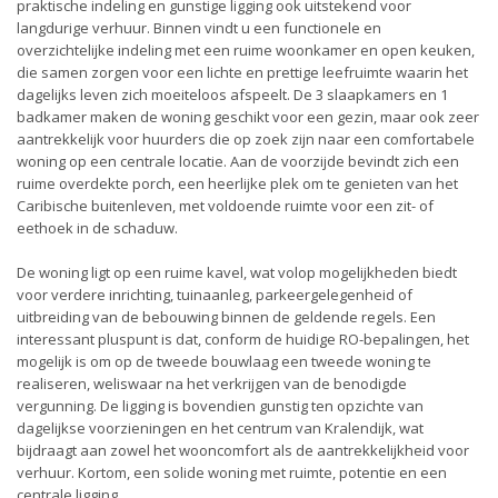
praktische indeling en gunstige ligging ook uitstekend voor
langdurige verhuur. Binnen vindt u een functionele en
overzichtelijke indeling met een ruime woonkamer en open keuken,
die samen zorgen voor een lichte en prettige leefruimte waarin het
dagelijks leven zich moeiteloos afspeelt. De 3 slaapkamers en 1
badkamer maken de woning geschikt voor een gezin, maar ook zeer
aantrekkelijk voor huurders die op zoek zijn naar een comfortabele
woning op een centrale locatie. Aan de voorzijde bevindt zich een
ruime overdekte porch, een heerlijke plek om te genieten van het
Caribische buitenleven, met voldoende ruimte voor een zit- of
eethoek in de schaduw.
De woning ligt op een ruime kavel, wat volop mogelijkheden biedt
voor verdere inrichting, tuinaanleg, parkeergelegenheid of
uitbreiding van de bebouwing binnen de geldende regels. Een
interessant pluspunt is dat, conform de huidige RO-bepalingen, het
mogelijk is om op de tweede bouwlaag een tweede woning te
realiseren, weliswaar na het verkrijgen van de benodigde
vergunning. De ligging is bovendien gunstig ten opzichte van
dagelijkse voorzieningen en het centrum van
Kralendijk
, wat
bijdraagt aan zowel het wooncomfort als de aantrekkelijkheid voor
verhuur. Kortom, een solide woning met ruimte, potentie en een
centrale ligging.