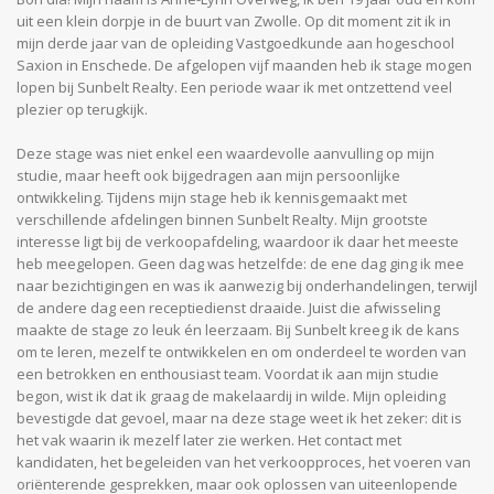
uit een klein dorpje in de buurt van Zwolle. Op dit moment zit ik in
mijn derde jaar van de opleiding Vastgoedkunde aan hogeschool
Saxion in Enschede. De afgelopen vijf maanden heb ik stage mogen
lopen bij Sunbelt Realty. Een periode waar ik met ontzettend veel
plezier op terugkijk.
Deze stage was niet enkel een waardevolle aanvulling op mijn
studie, maar heeft ook bijgedragen aan mijn persoonlijke
ontwikkeling. Tijdens mijn stage heb ik kennisgemaakt met
verschillende afdelingen binnen Sunbelt Realty. Mijn grootste
interesse ligt bij de verkoopafdeling, waardoor ik daar het meeste
heb meegelopen. Geen dag was hetzelfde: de ene dag ging ik mee
naar bezichtigingen en was ik aanwezig bij onderhandelingen, terwijl
de andere dag een receptiedienst draaide. Juist die afwisseling
maakte de stage zo leuk én leerzaam. Bij Sunbelt kreeg ik de kans
om te leren, mezelf te ontwikkelen en om onderdeel te worden van
een betrokken en enthousiast team. Voordat ik aan mijn studie
begon, wist ik dat ik graag de makelaardij in wilde. Mijn opleiding
bevestigde dat gevoel, maar na deze stage weet ik het zeker: dit is
het vak waarin ik mezelf later zie werken. Het contact met
kandidaten, het begeleiden van het verkoopproces, het voeren van
oriënterende gesprekken, maar ook oplossen van uiteenlopende