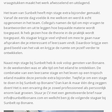
vraagstukken maakt het werk afwisselend en uitdagend.
Het team van Sunbelt heeft mijn stage extra bijzonder gemaakt.
Vanaf de eerste dag voelde ik me welkom en werd ik echt
opgenomen in het team. Collega’s namen de tijd om mijn vragen te
beantwoorden en uit te leggen hoe bepaalde materie wordt
toegepast. Ik heb gezien hoe de theorie in de praktijk wordt
toegepast. Als stagiair krijg je veel vrijheid om mee te gaan naar
afspraken die je interessant of leerzaam vindt. Daardoor krijg je een
goed beeld van het vak en krijg je de ruimte om jezelf verder te
ontwikkelen.
Naast mijn stage bij Sunbelt heb ik ook volop genoten van Bonaire.
In de weekenden was er alle tijd om het eiland te ontdekken. De
combinatie van een leerzame stage en het leven op een tropisch
eiland maakte deze periode extra bijzonder. Twijfel je om een stage
te doen in bij Sunbelt op Bonaire? Dan kan ik maar één ding zeggen:
doen! Het is een ervaring die je zowel professioneel als persoonlijk
enorm laat groeien. Stuur je CV met een gemotiveerde brief naar
info@sunbeltbonaire.com en wellicht ben jij de volgende stagiair bij
Sunbelt op Bonaire.