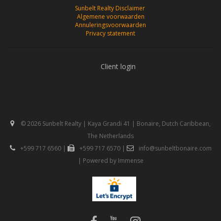
Sunbelt Realty Disclaimer
Algemene voorwaarden
Annuleringsvoorwaarden
Privacy statement
Client login
© 2026 Sunbelt Realty | Kaya Grandi 41 | Bonaire, Dutch Caribbean,
The Netherlands
+599 717 6560
|
+599 717 6570
|
info@sunbeltbonaire.com
| Powered by
Immense