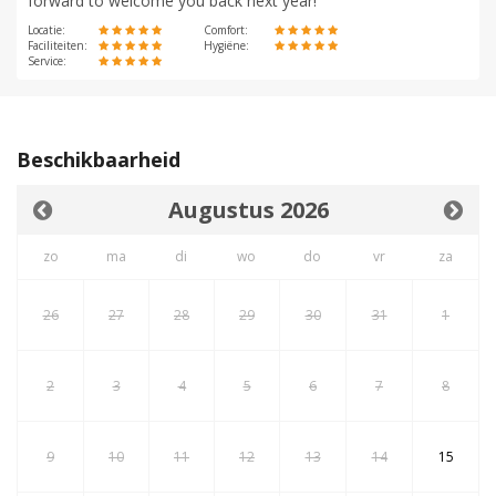
forward to welcome you back next year!
Locatie:
Comfort:
Faciliteiten:
Hygiëne:
Service:
Beschikbaarheid
Augustus 2026
zo
ma
di
wo
do
vr
za
26
27
28
29
30
31
1
2
3
4
5
6
7
8
9
10
11
12
13
14
15