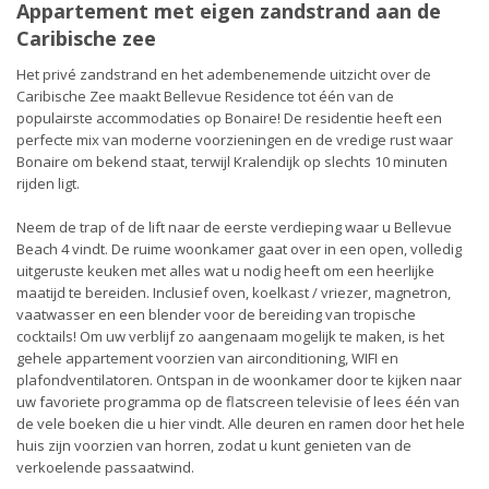
Appartement met eigen zandstrand aan de
Caribische zee
Het privé zandstrand en het adembenemende uitzicht over de
Caribische Zee maakt Bellevue Residence tot één van de
populairste accommodaties op Bonaire! De residentie heeft een
perfecte mix van moderne voorzieningen en de vredige rust waar
Bonaire om bekend staat, terwijl Kralendijk op slechts 10 minuten
rijden ligt.
Neem de trap of de lift naar de eerste verdieping waar u Bellevue
Beach 4 vindt. De ruime woonkamer gaat over in een open, volledig
uitgeruste keuken met alles wat u nodig heeft om een heerlijke
maatijd te bereiden. Inclusief oven, koelkast / vriezer, magnetron,
vaatwasser en een blender voor de bereiding van tropische
cocktails! Om uw verblijf zo aangenaam mogelijk te maken, is het
gehele appartement voorzien van airconditioning, WIFI en
plafondventilatoren. Ontspan in de woonkamer door te kijken naar
uw favoriete programma op de flatscreen televisie of lees één van
de vele boeken die u hier vindt. Alle deuren en ramen door het hele
huis zijn voorzien van horren, zodat u kunt genieten van de
verkoelende passaatwind.