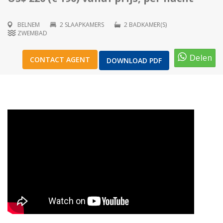
BELNEM
2 SLAAPKAMERS
2 BADKAMER(S)
ZWEMBAD
1
/
29
CONTACT AGENT
DOWNLOAD PDF