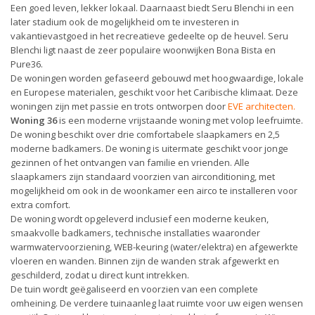
Een goed leven, lekker lokaal. Daarnaast biedt Seru Blenchi in een
later stadium ook de mogelijkheid om te investeren in
vakantievastgoed in het recreatieve gedeelte op de heuvel. Seru
Blenchi ligt naast de zeer populaire woonwijken Bona Bista en
Pure36.
De woningen worden gefaseerd gebouwd met hoogwaardige, lokale
en Europese materialen, geschikt voor het Caribische klimaat. Deze
woningen zijn met passie en trots ontworpen door
EVE architecten
.
Woning 36
is een moderne vrijstaande woning met volop leefruimte.
De woning beschikt over drie comfortabele slaapkamers en 2,5
moderne badkamers. De woning is uitermate geschikt voor jonge
gezinnen of het ontvangen van familie en vrienden. Alle
slaapkamers zijn standaard voorzien van airconditioning, met
mogelijkheid om ook in de woonkamer een airco te installeren voor
extra comfort.
De woning wordt opgeleverd inclusief een moderne keuken,
smaakvolle badkamers, technische installaties waaronder
warmwatervoorziening, WEB-keuring (water/elektra) en afgewerkte
vloeren en wanden. Binnen zijn de wanden strak afgewerkt en
geschilderd, zodat u direct kunt intrekken.
De tuin wordt geëgaliseerd en voorzien van een complete
omheining. De verdere tuinaanleg laat ruimte voor uw eigen wensen