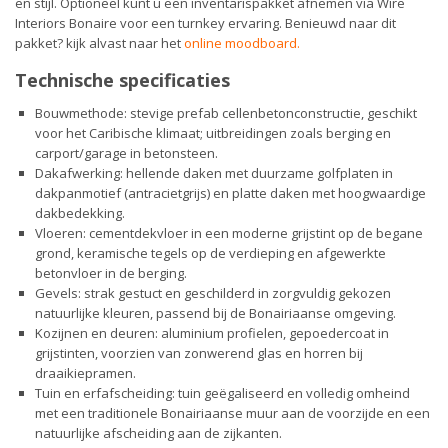
en stijl. Optioneel kunt u een inventarispakket afnemen via Wire
Interiors Bonaire voor een turnkey ervaring. Benieuwd naar dit
pakket? kijk alvast naar het
online moodboard
.
Technische specificaties
Bouwmethode: stevige prefab cellenbetonconstructie, geschikt
voor het Caribische klimaat; uitbreidingen zoals berging en
carport/garage in betonsteen.
Dakafwerking: hellende daken met duurzame golfplaten in
dakpanmotief (antracietgrijs) en platte daken met hoogwaardige
dakbedekking.
Vloeren: cementdekvloer in een moderne grijstint op de begane
grond, keramische tegels op de verdieping en afgewerkte
betonvloer in de berging.
Gevels: strak gestuct en geschilderd in zorgvuldig gekozen
natuurlijke kleuren, passend bij de Bonairiaanse omgeving.
Kozijnen en deuren: aluminium profielen, gepoedercoat in
grijstinten, voorzien van zonwerend glas en horren bij
draaikiepramen.
Tuin en erfafscheiding: tuin geëgaliseerd en volledig omheind
met een traditionele Bonairiaanse muur aan de voorzijde en een
natuurlijke afscheiding aan de zijkanten.