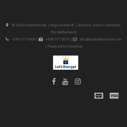
© 2026 Sunbelt Realty | Kaya Grandi 41 | Bonaire, Dutch Caribbean,
The Netherlands
+599 717 6560
|
+599 717 6570
|
info@sunbeltbonaire.com
| Powered by
Immense