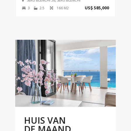
SERU BLENCHI 58, SERU BLENCHI
3
2.5
166 M2
US$ 585,000
HUIS VAN
DE MAAND