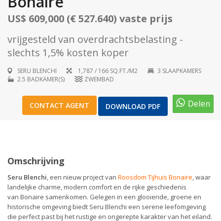
Bonaire
US$ 609,000 (€ 527.640) vaste prijs
vrijgesteld van overdrachtsbelasting -
slechts 1,5% kosten koper
1
/
17
SERU BLENCHI
1,787 / 166 SQ.FT./M2
3 SLAAPKAMERS
2.5 BADKAMER(S)
ZWEMBAD
CONTACT AGENT
DOWNLOAD PDF
Omschrijving
Seru Blenchi
, een nieuw project van
Roosdom Tijhuis Bonaire
, waar
landelijke charme, modern comfort en de rijke geschiedenis
van Bonaire samenkomen. Gelegen in een glooiende, groene en
historische omgeving biedt Seru Blenchi een serene leefomgeving
die perfect past bij het rustige en ongerepte karakter van het eiland.