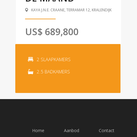
KAYA J.N.E. CRAANE, TERRAMAR 12, KRALENDIJK
US$ 689,800
2 SLAAPKAMERS
2.5 BADKAMERS
Home
Aanbod
Contact