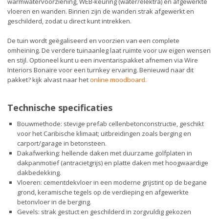
warmwatervoorziening, WEB-keuring (water/elektra) en afgewerkte
vloeren en wanden. Binnen zijn de wanden strak afgewerkt en
geschilderd, zodat u direct kunt intrekken.
De tuin wordt geëgaliseerd en voorzien van een complete
omheining. De verdere tuinaanleg laat ruimte voor uw eigen wensen
en stijl. Optioneel kunt u een inventarispakket afnemen via Wire
Interiors Bonaire voor een turnkey ervaring. Benieuwd naar dit
pakket? kijk alvast naar het
online moodboard
.
Technische specificaties
Bouwmethode: stevige prefab cellenbetonconstructie, geschikt
voor het Caribische klimaat; uitbreidingen zoals berging en
carport/garage in betonsteen.
Dakafwerking: hellende daken met duurzame golfplaten in
dakpanmotief (antracietgrijs) en platte daken met hoogwaardige
dakbedekking.
Vloeren: cementdekvloer in een moderne grijstint op de begane
grond, keramische tegels op de verdieping en afgewerkte
betonvloer in de berging.
Gevels: strak gestuct en geschilderd in zorgvuldig gekozen