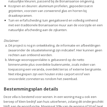
natuurlijke kleuren, passend bij de Bonairiaanse omgeving.
Kozijnen en deuren: aluminium profielen, gepoedercoat in
grijstinten, voorzien van zonwerend glas en horren bij
draaikiepramen.
Tuin en erfafscheiding: tuin geëgaliseerd en volledig omheind
met een traditionele Bonairiaanse muur aan de voorzijde en een
natuurlijke afscheiding aan de zijkanten.
Disclaimer:
Dit project is nog in ontwikkeling, de informatie en afbeeldingen
(waaronder de situatietekening) zijn indicatief. Hier kunnen geen
rechten aan ontleend worden.
Metrage woonoppervlakte is gebaseerd op de netto
binnenruimte plus overdekte buitenruimte, zoals indien van
toepassing een veranda, overdekt terras of externe bergruimte.
Niet inbegrepen zijn een houten iroko carport en/of een
onoverdekt zonneterras rondom het zwembad.
Bestemmingsplan details
Deze villa is bestemd voor wonen. In een woning mag u ook een
beroep of klein bedrijf aan huis uitoefenen, zolang dit ondergeschikt
blijft aan de woonfunctie. Maximaal 30% van de woning of 50 m² (wat