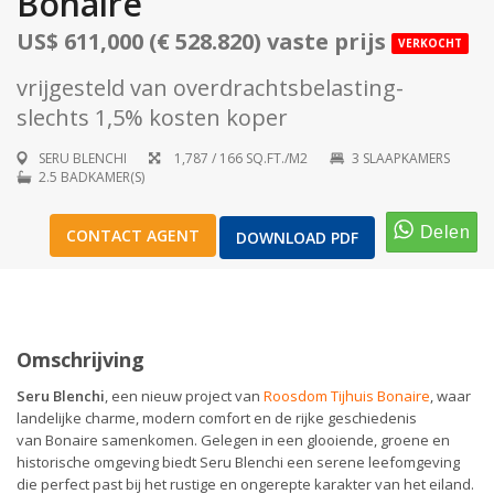
Bonaire
US$ 611,000 (€ 528.820) vaste prijs
VERKOCHT
vrijgesteld van overdrachtsbelasting-
slechts 1,5% kosten koper
1
/
20
SERU BLENCHI
1,787 / 166 SQ.FT./M2
3 SLAAPKAMERS
2.5 BADKAMER(S)
CONTACT AGENT
DOWNLOAD PDF
Omschrijving
Seru Blenchi
, een nieuw project van
Roosdom Tijhuis Bonaire
, waar
landelijke charme, modern comfort en de rijke geschiedenis
van Bonaire samenkomen. Gelegen in een glooiende, groene en
historische omgeving biedt Seru Blenchi een serene leefomgeving
die perfect past bij het rustige en ongerepte karakter van het eiland.