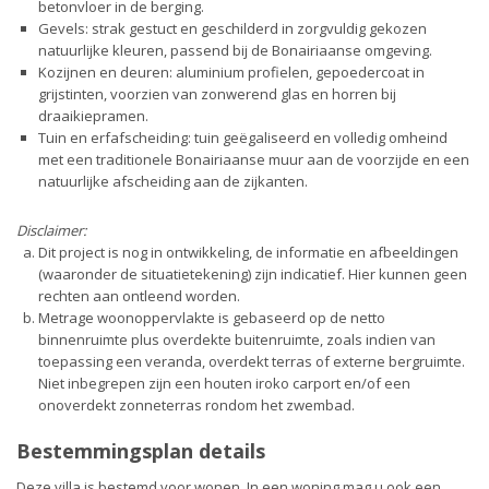
betonvloer in de berging.
Gevels: strak gestuct en geschilderd in zorgvuldig gekozen
natuurlijke kleuren, passend bij de Bonairiaanse omgeving.
Kozijnen en deuren: aluminium profielen, gepoedercoat in
grijstinten, voorzien van zonwerend glas en horren bij
draaikiepramen.
Tuin en erfafscheiding: tuin geëgaliseerd en volledig omheind
met een traditionele Bonairiaanse muur aan de voorzijde en een
natuurlijke afscheiding aan de zijkanten.
Disclaimer:
Dit project is nog in ontwikkeling, de informatie en afbeeldingen
(waaronder de situatietekening) zijn indicatief. Hier kunnen geen
rechten aan ontleend worden.
Metrage woonoppervlakte is gebaseerd op de netto
binnenruimte plus overdekte buitenruimte, zoals indien van
toepassing een veranda, overdekt terras of externe bergruimte.
Niet inbegrepen zijn een houten iroko carport en/of een
onoverdekt zonneterras rondom het zwembad.
Bestemmingsplan details
Deze villa is bestemd voor wonen. In een woning mag u ook een