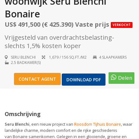
woonwijk Seru Blenchi
Bonaire
US$ 491,500 (€ 425.390) Vaste prijs
VERKOCHT
1
/
17
Vrijgesteld van overdrachtsbelasting-
slechts 1,5% kosten koper
SERU BLENCHI
1,679 / 156 SQ.FT./M2
4 SLAAPKAMERS
2.5 BADKAMER(S)
CONTACT AGENT
DOWNLOAD PDF
Omschrijving
Seru Blenchi
, een nieuw project van
Roosdom Tijhuis Bonaire
, waar
landelijke charme, modern comfort en de rijke geschiedenis
van Bonaire samenkomen. Gelegen in een glooiende, groene en