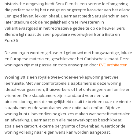
historische omgeving biedt Seru Blenchi een serene leefomgeving
die perfect past bij het rustige en ongerepte karakter van het eiland.
Een goed leven, lekker lokaal. Daarnaast biedt Seru Blenchi in een
later stadium ook de mogelijkheid om te investeren in
vakantievastgoed in het recreatieve gedeelte op de heuvel. Seru
Blenchi ligt naast de zeer populaire woonwijken Bona Bista en
Pure36.
De woningen worden gefaseerd gebouwd met hoogwaardige, lokale
en Europese materialen, geschikt voor het Caribische klimaat. Deze
woningen zijn met passie en trots ontworpen door
EVE architecten
.
Woning 30
is een royale twee-onder-een-kapwoning met veel
leefruimte. Met vier comfortabele slaapkamers is deze woning
ideaal voor gezinnen, thuiswerkers of het ontvangen van familie en
vrienden. Drie slaapkamers zijn standaard voorzien van
airconditioning, met de mogelijkheid dit uit te breiden naar de vierde
slaapkamer en de woonkamer voor optimaal comfort. Bij deze
woning kunt u bovendien nog keuzes maken wat betreft materialen
en afwerking. Daarnaast zijn alle meerwerkopties beschikbaar,
zoals een carport, externe bergruimte of zwembad, waardoor de
woning volledig naar eigen wens kan worden aangepast.