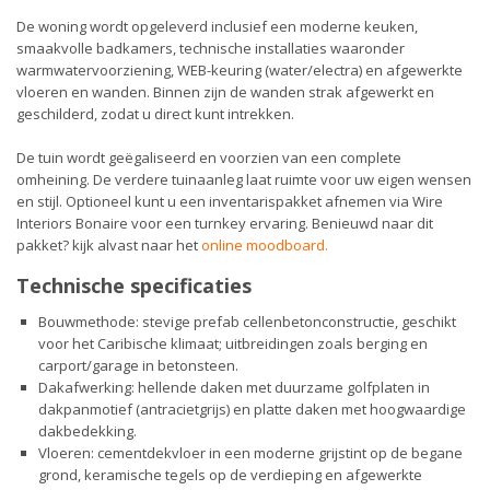
De woning wordt opgeleverd inclusief een moderne keuken,
smaakvolle badkamers, technische installaties waaronder
warmwatervoorziening, WEB-keuring (water/electra) en afgewerkte
vloeren en wanden. Binnen zijn de wanden strak afgewerkt en
geschilderd, zodat u direct kunt intrekken.
De tuin wordt geëgaliseerd en voorzien van een complete
omheining. De verdere tuinaanleg laat ruimte voor uw eigen wensen
en stijl. Optioneel kunt u een inventarispakket afnemen via Wire
Interiors Bonaire voor een turnkey ervaring. Benieuwd naar dit
pakket? kijk alvast naar het
online moodboard
.
Technische specificaties
Bouwmethode: stevige prefab cellenbetonconstructie, geschikt
voor het Caribische klimaat; uitbreidingen zoals berging en
carport/garage in betonsteen.
Dakafwerking: hellende daken met duurzame golfplaten in
dakpanmotief (antracietgrijs) en platte daken met hoogwaardige
dakbedekking.
Vloeren: cementdekvloer in een moderne grijstint op de begane
grond, keramische tegels op de verdieping en afgewerkte