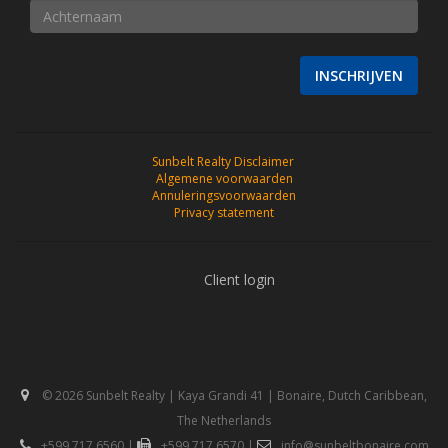
INSCHRIJVEN
Sunbelt Realty Disclaimer
Algemene voorwaarden
Annuleringsvoorwaarden
Privacy statement
Client login
© 2026 Sunbelt Realty | Kaya Grandi 41 | Bonaire, Dutch Caribbean,
The Netherlands
+599 717 6560
|
+599 717 6570
|
info@sunbeltbonaire.com