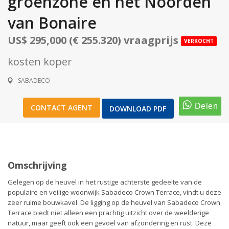
groenzone en het Noorden
van Bonaire
US$ 295,000 (€ 255.320) vraagprijs
VERKOCHT
1
/
13
kosten koper
SABADECO
CONTACT AGENT
DOWNLOAD PDF
Omschrijving
Gelegen op de heuvel in het rustige achterste gedeelte van de
populaire en veilige woonwijk Sabadeco Crown Terrace, vindt u deze
zeer ruime bouwkavel. De ligging op de heuvel van Sabadeco Crown
Terrace biedt niet alleen een prachtig uitzicht over de weelderige
natuur, maar geeft ook een gevoel van afzondering en rust. Deze