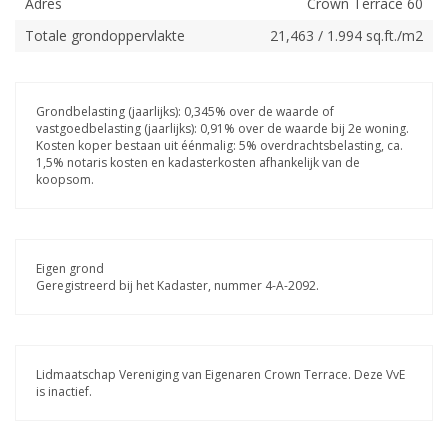
Adres
Crown Terrace 60
Totale grondoppervlakte
21,463 / 1.994 sq.ft./m2
Grondbelasting (jaarlijks): 0,345% over de waarde of
vastgoedbelasting (jaarlijks): 0,91% over de waarde bij 2e woning.
Kosten koper bestaan uit éénmalig: 5% overdrachtsbelasting, ca.
1,5% notaris kosten en kadasterkosten afhankelijk van de
koopsom.
Eigen grond
Geregistreerd bij het Kadaster, nummer 4-A-2092.
Lidmaatschap Vereniging van Eigenaren Crown Terrace. Deze VvE
is inactief.