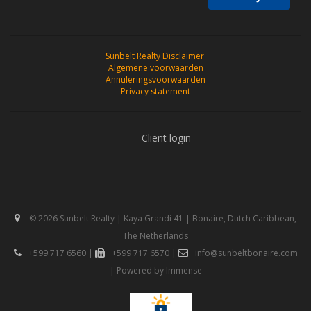
Sunbelt Realty Disclaimer
Algemene voorwaarden
Annuleringsvoorwaarden
Privacy statement
Client login
© 2026 Sunbelt Realty | Kaya Grandi 41 | Bonaire, Dutch Caribbean,
The Netherlands
+599 717 6560
|
+599 717 6570
|
info@sunbeltbonaire.com
| Powered by
Immense